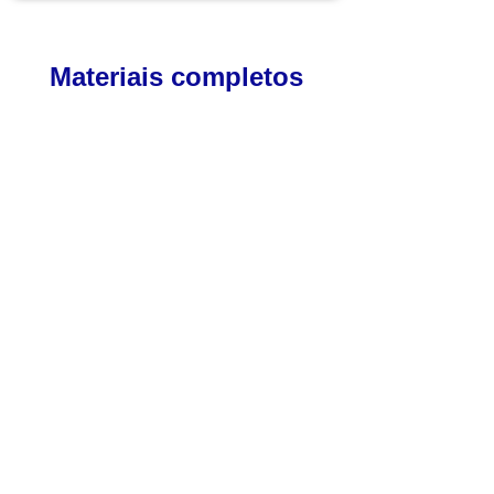
Materiais completos
30 aulas em vídeo.
Apostila completa de cada aula.
Exercícios para praticar.
Correção dos exercícios.
Áudios de prática de cada aula.
Planners personalizáveis de revisões.